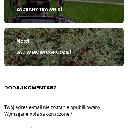
ZADBANY TRAWNIK!
Previous
post:
Next
SAD W MOIM OGRODZIE!
Next
post:
DODAJ KOMENTARZ
Twój adres e-mail nie zostanie opublikowany.
Wymagane pola są oznaczone
*