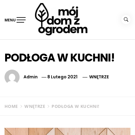
Skip
to
content
MENU
MÓJ DOM Z OGRODEM
PODŁOGA W KUCHNI!
Admin
8 Lutego 2021
WNĘTRZE
HOME
WNĘTRZE
PODŁOGA W KUCHNI!