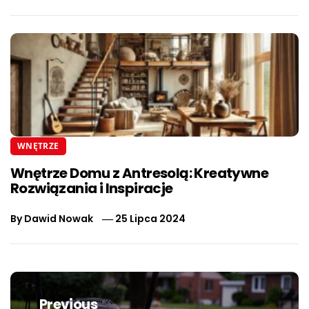
WNĘTRZE
Wnętrze Domu z Antresolą: Kreatywne
Rozwiązania i Inspiracje
By
Dawid Nowak
25 Lipca 2024
Nawigacja
wpisu
Previous