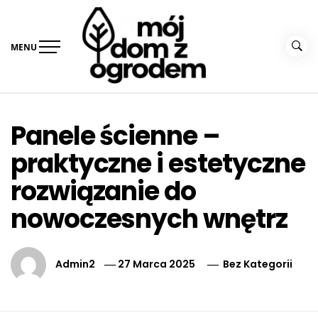
Skip
to
content
MENU
MÓJ DOM Z OGRODEM
Panele ścienne –
praktyczne i estetyczne
rozwiązanie do
nowoczesnych wnętrz
Admin2
27 Marca 2025
Bez Kategorii