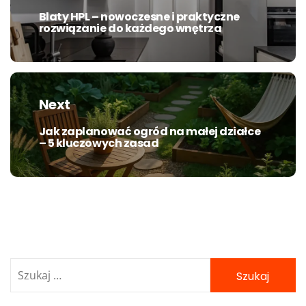
Blaty HPL – nowoczesne i praktyczne
Previous
rozwiązanie do każdego wnętrza
post:
Next
Jak zaplanować ogród na małej działce
Next
– 5 kluczowych zasad
post:
Szukaj: