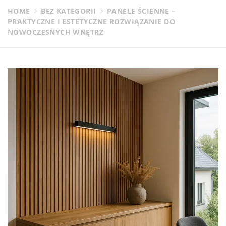
HOME
BEZ KATEGORII
PANELE ŚCIENNE –
PRAKTYCZNE I ESTETYCZNE ROZWIĄZANIE DO
NOWOCZESNYCH WNĘTRZ