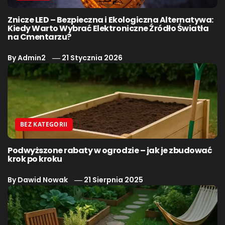
Znicze LED – Bezpieczna i Ekologiczna Alternatywa:
Kiedy Warto Wybrać Elektroniczne Źródło Światła
na Cmentarzu?
By
Admin2
21 Stycznia 2026
BEZ KATEGORII
Podwyższone rabaty w ogrodzie – jak je zbudować
krok po kroku
By
Dawid Nowak
21 Sierpnia 2025