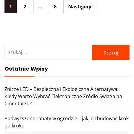
Nawigacja
1
2
…
8
Następny
po
wpisach
Szukaj:
Ostatnie Wpisy
Znicze LED – Bezpieczna i Ekologiczna Alternatywa:
Kiedy Warto Wybrać Elektroniczne Źródło Światła na
Cmentarzu?
Podwyższone rabaty w ogrodzie – jak je zbudować krok
Znicze LED – Bezpieczna i
Podwyższo
po kroku
Ekologiczna Alternatywa:
ogrodzie – j
Kiedy Warto Wybrać
krok p