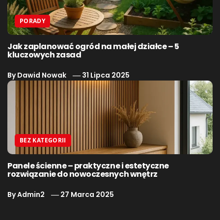
PORADY
Jak zaplanować ogród na małej działce – 5
kluczowych zasad
By
Dawid Nowak
31 Lipca 2025
BEZ KATEGORII
Panele ścienne – praktyczne i estetyczne
rozwiązanie do nowoczesnych wnętrz
By
Admin2
27 Marca 2025