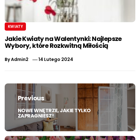
KWIATY
Jakie Kwiaty na Walentynki: Najlepsze
Wybory, które Rozkwitną Miłością
By
Admin2
14 Lutego 2024
Nawigacja
wpisu
Previous
NOWE WNĘTRZE, JAKIE TYLKO
Previous
ZAPRAGNIESZ!
post: